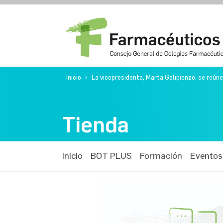
Inicio
La vicepresidenta, Marta Galipienzo, se reún
Tienda
Inicio
BOT PLUS
Formación
Eventos