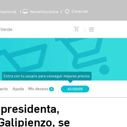
|
|
Conectar
rnacional
Ventanilla única
Entra con tu usuario para conseguir mejores precios
acto
Ayuda
Mis deseos
ACCEDER
0
epresidenta,
Galipienzo, se