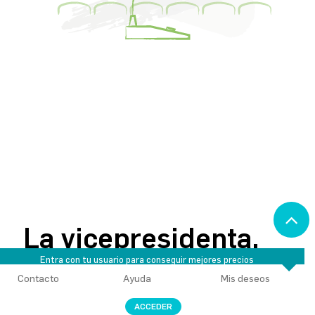
La vicepresidenta,
Entra con tu usuario para conseguir mejores precios
Marta Galipienzo,
Contacto
Ayuda
Mis deseos
0
asiste al acto por el 25
ACCEDER