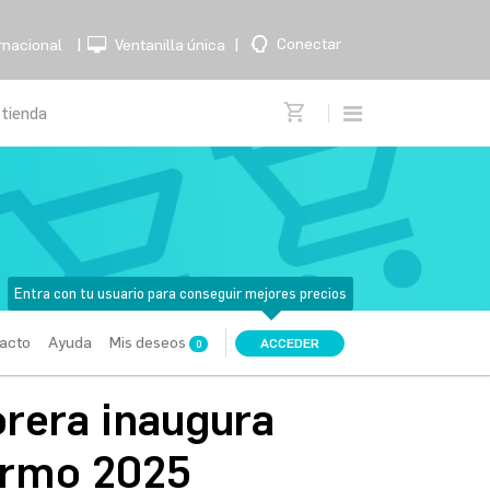
|
|
Conectar
rnacional
Ventanilla única
Entra con tu usuario para conseguir mejores precios
acto
Ayuda
Mis deseos
ACCEDER
0
orera inaugura
rmo 2025