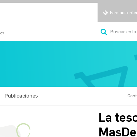
Farmacia inte
Publicaciones
Cont
La tes
MasDe