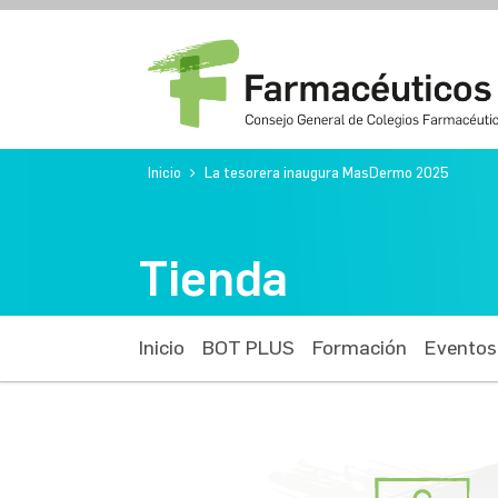
Inicio
La tesorera inaugura MasDermo 2025
Tienda
Inicio
BOT PLUS
Formación
Eventos