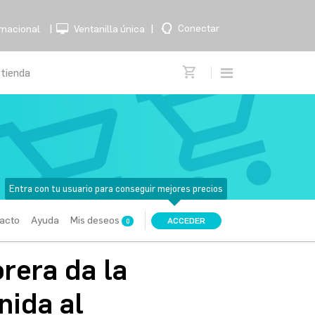
|
|
Conectar
rnacional
Ventanilla única
Entra con tu usuario para conseguir mejores precios
acto
Ayuda
Mis deseos
ACCEDER
0
rera da la
nida al