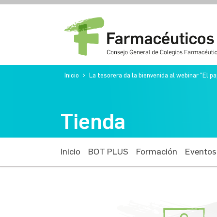
Inicio
La tesorera da la bienvenida al webinar "El p
Tienda
Inicio
BOT PLUS
Formación
Eventos