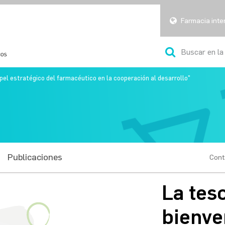
Farmacia inte
apel estratégico del farmacéutico en la cooperación al desarrollo"
Publicaciones
Cont
La teso
bienve