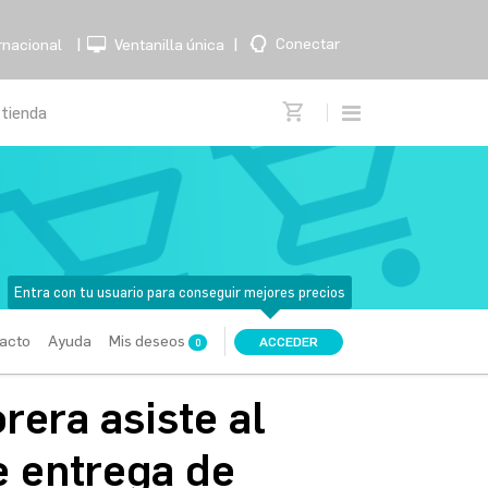
|
|
Conectar
rnacional
Ventanilla única
Entra con tu usuario para conseguir mejores precios
acto
Ayuda
Mis deseos
ACCEDER
0
rera asiste al
e entrega de