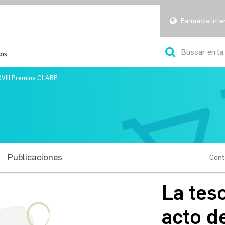
Farmacia inte
 XVIII Premios CLABE
Publicaciones
Cont
La teso
acto d