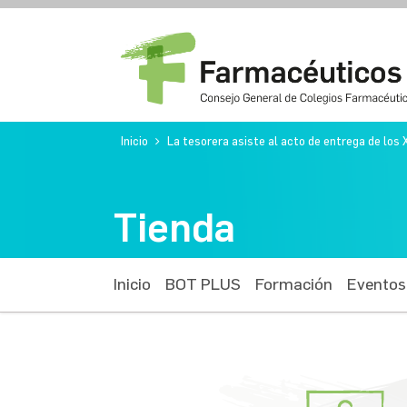
Inicio
La tesorera asiste al acto de entrega de los
Tienda
Inicio
BOT PLUS
Formación
Eventos