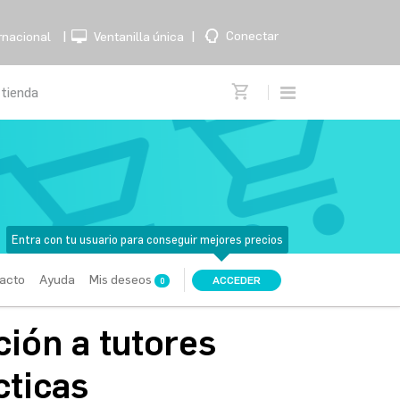
|
|
Conectar
rnacional
Ventanilla única
Entra con tu usuario para conseguir mejores precios
acto
Ayuda
Mis deseos
ACCEDER
0
ión a tutores
cticas